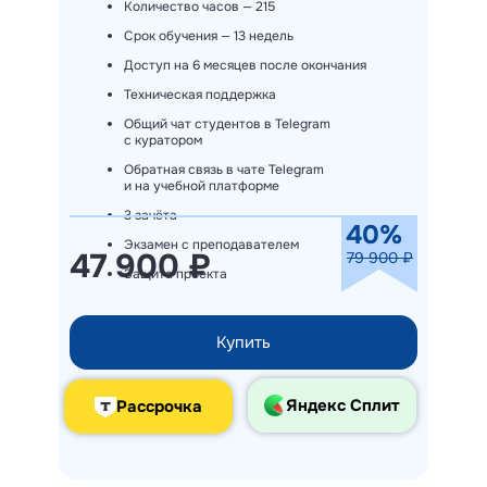
Количество часов — 215
Срок обучения — 13 недель
Доступ на 6 месяцев после окончания
Техническая поддержка
Общий чат студентов в Telegram
с куратором
Обратная связь в чате Telegram
и на учебной платформе
3 зачёта
40%
Экзамен с преподавателем
47 900 ₽
79 900 ₽
Защита проекта
Купить
Яндекс Сплит
Рассрочка