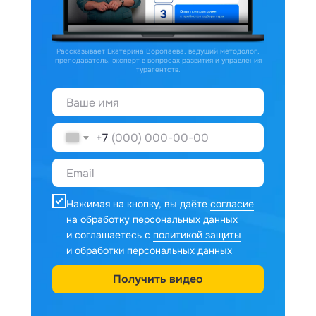
Рассказывает Екатерина Воропаева, ведущий методолог,
преподаватель, эксперт в вопросах развития и управления
турагентств.
+7
Нажимая на кнопку, вы даёте
согласие
на обработку персональных данных
и соглашаетесь с
политикой защиты
и обработки персональных данных
Получить видео