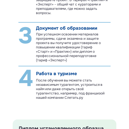
защищаете проект. В тарифах «Практик» и
«Эксперт» - общий чат с кураторами и
преподавателями, где можно задать
вопросы.
3
Документ об образовании
При успешном освоении материалов
программы, сдаче экзамена и защите
проекта вы получите удостоверение о
повышении квалификации (тариф
«Старт» и «Практик») или диплом о
профессиональной переподготовке
(тариф «Эксперт»)
4
Работа в туризме
После обучения вы можете стать
независимым турагентом, устроиться в
найм или даже открыть своё
турагентство, например, под франшизой
нашей компании Слетать.ру
Диплом
установленного
образца