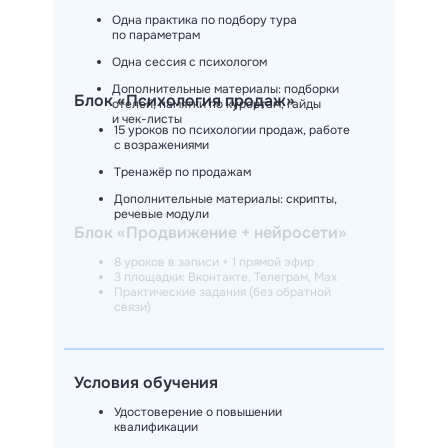
Одна практика по подбору тура
по параметрам
Одна сессия с психологом
Дополнительные материалы: подборки
Блок «Психология продаж»
отелей, памятки по курортам, гайды
и чек-листы
15 уроков по психологии продаж, работе
с возражениями
Тренажёр по продажам
Дополнительные материалы: скрипты,
речевые модули
Блок «Продвижение + нейросети»
8 уроков в записи + 1 прямой эфир
3 площадки: Вконтакте, Телеграм, Мах
Практические задания (без обратной
связи)
Условия обучения
Удостоверение о повышении
квалификации