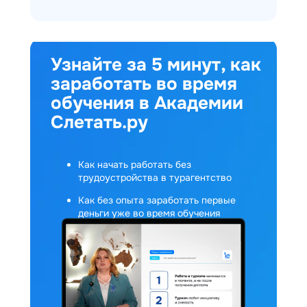
Узнайте за 5 минут, как
заработать во время
обучения в Академии
Слетать.ру
Как начать работать без
трудоустройства в турагентство
Как без опыта заработать первые
деньги уже во время обучения