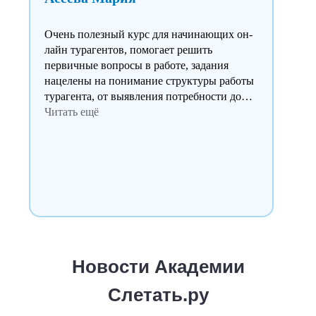
Очень полезный курс для начинающих он-
лайн турагентов, помогает решить
первичные вопросы в работе, задания
нацелены на понимание структуры работы
турагента, от выявления потребности до
возвращения туриста из путешествия,
Читать ещё
особенным являются исключительные
презентации по основным каналам
взаимодействия с клиентами в Телеграмм,
Вконтакте, Дзене, огромное спасибо за
предоставленные презентации к этим
темам они помогут закрепить
пройиденный материал. Выражаю особую
благодарность преподавателю, который
проверяет домашние задания, спасибо за
Новости Академии
комментарии и направляющие вопросы, а
также за наставления по улучшению ответа
Слетать.ру
это очень ценно для меня как начинающего
специалиста.