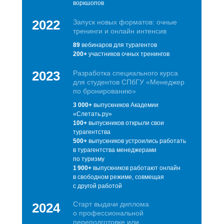
воркшопов
2022
Запуск новых форматов: очные
тренинги и онлайн интенсив
89
вебинаров для турагентов
200+
участников очных тренингов
2023
Разработка специального курса
для студентов СПбГУ «Менеджер
по бронированию»
3 000+
выпускников Академии
«Слетать.ру»
100+
выпускников открыли свои
турагентства
500+
выпускников устроились работать
в турагентства менеджерами
по туризму
1 900+
выпускников работают онлайн
в свободном режиме, совмещая
с другой работой
Старт выдачи диплома
2024
о профессиональной
переподготовке или