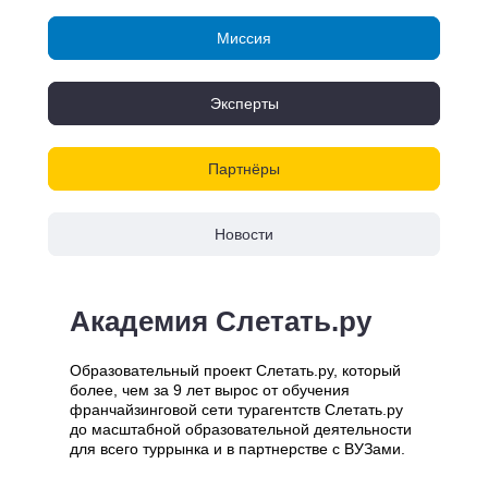
Миссия
Миссия
Эксперты
Эксперты
Партнёры
Партнёры
Новости
Новости
Академия Слетать.ру
Образовательный проект Слетать.ру, который
более, чем за 9 лет вырос от обучения
франчайзинговой сети турагентств Слетать.ру
до масштабной образовательной деятельности
для всего туррынка и в партнерстве с ВУЗами.